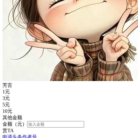
芳言
1
元
3
元
5
元
10
元
其他金额
金额（元）
赏TA
申请头条作者号