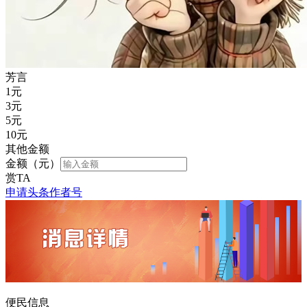
芳言
1
元
3
元
5
元
10
元
其他金额
金额（元）
赏TA
申请头条作者号
便民信息