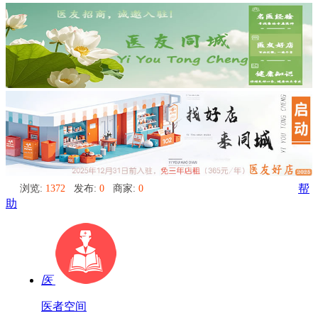
浏览:
1372
发布:
0
商家:
0
帮
助
医
医者空间