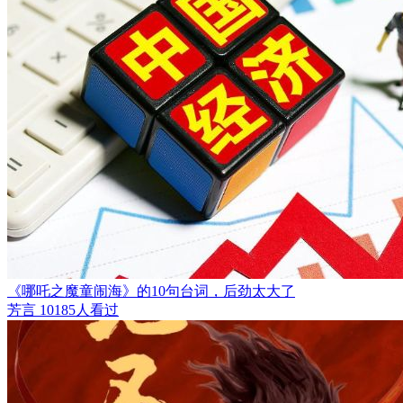
《哪吒之魔童闹海》的10句台词，后劲太大了
芳言
10185人看过