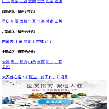
广东
湖南
广西
云南
贵州
海南
港澳
西部战区（招募子站长）
重庆
新疆
西藏
宁夏
青海
甘肃
四川
北部战区（招募子站长）
内蒙古
山东
黑龙江
吉林
辽宁
中部战区（招募子站长）
天津
湖北
陕西
山西
河南
河北
北京
关闭
浙江
大家都在搜：好医生、好工作、好项目