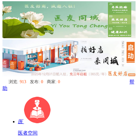
浏览:
913
发布:
0
商家:
0
帮
助
医
医者空间