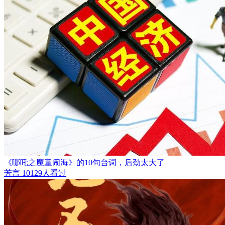
《哪吒之魔童闹海》的10句台词，后劲太大了
芳言
10129人看过