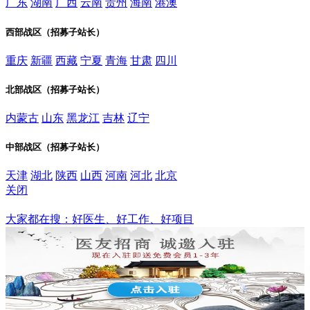
广东
湖南
广西
云南
贵州
海南
港澳
西部战区（招募子站长）
重庆
新疆
西藏
宁夏
青海
甘肃
四川
北部战区（招募子站长）
内蒙古
山东
黑龙江
吉林
辽宁
中部战区（招募子站长）
天津
湖北
陕西
山西
河南
河北
北京
关闭
甘肃
大家都在搜：好医生、好工作、好项目